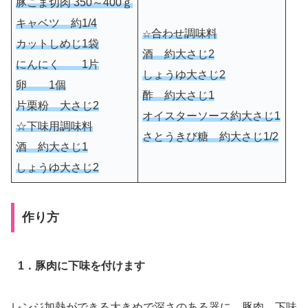
豚こま切肉 350～400ｇ
キャベツ 約1/4
合わせ調味料
☆
カットしめじ1袋
酒 約大さじ2
にんにく 1片
しょうゆ大さじ2
卵 1個
酢 約大さじ1
片栗粉 大さじ2
オイスターソース約大さじ1
☆下味用調味料
さとうきび糖 約大さじ1/2
酒 約大さじ1
しょうゆ大さじ2
作り方
1．豚肉に下味を付けます
レンジ加熱ができる大きめで深さのある器に、豚肉、下味