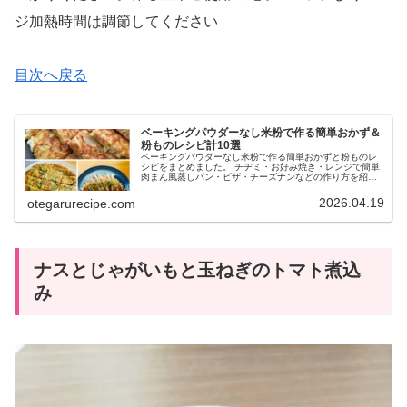
ジ加熱時間は調節してください
目次へ戻る
ベーキングパウダーなし米粉で作る簡単おかず＆
粉ものレシピ計10選
ベーキングパウダーなし米粉で作る簡単おかずと粉ものレ
シピをまとめました。 チヂミ・お好み焼き・レンジで簡単
肉まん風蒸しパン・ピザ・チーズナンなどの作り方を紹介
しています。
2026.04.19
otegarurecipe.com
ナスとじゃがいもと玉ねぎのトマト煮込
み