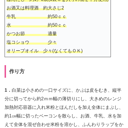
お酒又は料理酒 約大さじ2
牛乳 約50ｃｃ
水 約50ｃｃ
かつお節 適量
塩コショウ 少々
オリーブオイル 少々(なくてもＯＫ)
作り方
1．
白菜は小さめの一口サイズに、かぶは皮をむき、縦半
分に切ってから約2ｍｍ幅の薄切りにし、大きめのレンジ
加熱対応容器に入れ米粉とほんだしを加え全体にまぶし、
約1㎝幅に切ったベーコンを散らし、お酒、牛乳、水を加
えて全体を混ぜ合わせ米粉を溶かし、ふんわりラップをか