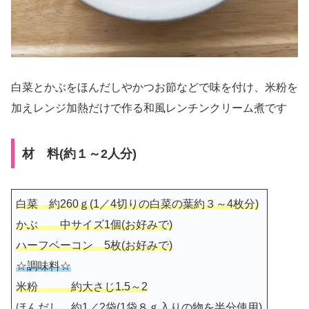
白菜とかぶをほんだしやかつお節などで味を付け、米粉を
加えレンジ加熱だけで作る和風レンチンクリーム煮です
材 料(約１～2人分)
白菜 約260ｇ(1／4切りの白菜の葉約３～4枚分)
かぶ 中サイズ1個(お好みで)
ハーフベーコン 5枚(お好みで)
☆調味料☆
米粉 約大さじ1.5～2
ほんだし 約1／2袋(1袋８ｇ入りの物を半分使用)