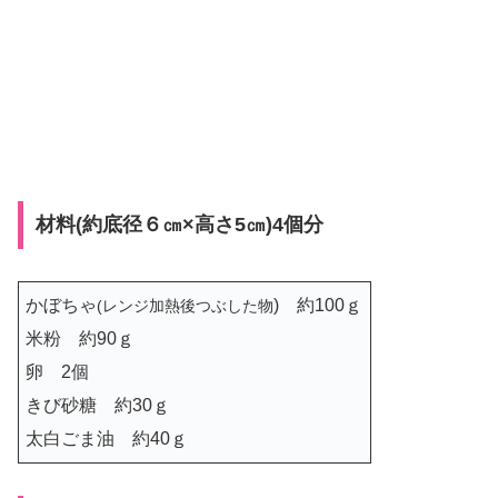
材料(約底径６㎝×高さ5㎝)4個分
かぼちゃ
) 約100ｇ
(レンジ加熱後つぶした物
米粉 約90ｇ
卵 2個
きび砂糖 約30ｇ
太白ごま油 約40ｇ