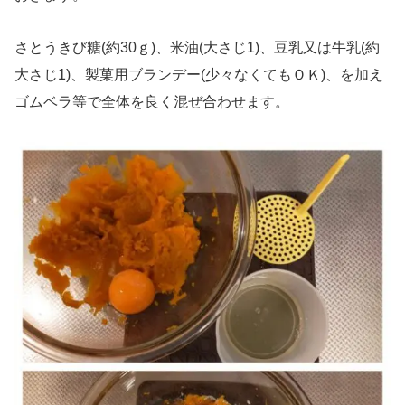
さとうきび糖(約30ｇ)、米油(大さじ1)、豆乳又は牛乳(約
大さじ1)、製菓用ブランデー(少々なくてもＯＫ)、を加え
ゴムベラ等で全体を良く混ぜ合わせます。