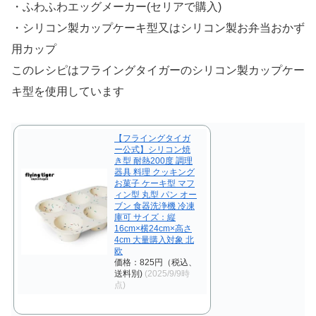
・ふわふわエッグメーカー(セリアで購入)
・シリコン製カップケーキ型又はシリコン製お弁当おかず
用カップ
このレシピはフライングタイガーのシリコン製カップケー
キ型を使用しています
【フライングタイガ
ー公式】シリコン焼
き型 耐熱200度 調理
器具 料理 クッキング
お菓子 ケーキ型 マフ
ィン型 丸型 パン オー
ブン 食器洗浄機 冷凍
庫可 サイズ：縦
16cm×横24cm×高さ
4cm 大量購入対象 北
欧
価格：825円（税込、
送料別)
(2025/9/9時
点)