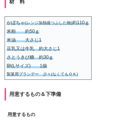
材 料
かぼちゃ
約110ｇ
(レンジ加熱後つぶした物)
米粉 約50ｇ
米油 大さじ1
豆乳又は牛乳 約大さじ1
さとうきび糖 約30ｇ
卵(Lサイズ) 1個
製菓用ブランデー 少々(なくてもＯＫ)
用意するもの＆下準備
用意するもの