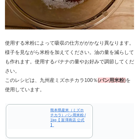
使用する米粉によって吸収の仕方ががかなり異なります。
様子を見ながら米粉を加えてください。油の量を減らして
も作れます。使用するバナナの量やお好みで調節してくだ
さい。
このレシピは、九州産ミズホチカラ100％
(
パン用米粉
)
を
使用しています。
熊本県産米（ミズホ
チカラ）パン用米粉 /
1kg【 富澤商店 公式
】