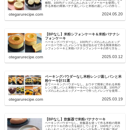
種類。100均グッズのふわふわエッグメーカーを使用して
作る米粉の簡単バナナ蒸しパンと米粉の蒸しパンの作り方
を紹介しています。
2024.05.20
otegarurecipe.com
【BPなし】米粉シフォンケーキ＆米粉バナナシ
フォンケーキ
ベーキングパウダーなし。100均グッズのふわふわエッグ
メーカーで作ったメレンゲを混ぜ合わせて作る簡単米粉の
シフォンケーキと米粉バナナシフォンケーキの作り方を紹
介しています。ダイソーのシフォンケーキ型を使用してい
ます
2025.03.12
otegarurecipe.com
ベーキングパウダーなし米粉レンジ蒸しパンと米
粉ケーキ計31選
全てベーキングパウダーなし。おウチで簡単に作れる米粉
レンジ蒸しパンと米粉ケーキのレシピ合計31選。100均グ
ッズのふわふわエッグメーカーで作ったメレンゲを使用し
た様々なレンチン米粉蒸しパンや炊飯器で作る簡単米粉ケ
ーキ、簡単米粉シフォンケーキなどの作り方を紹介してい
2025.03.19
otegarurecipe.com
ます。
【BPなし】炊飯器で米粉バナナケーキ
ベーキングパウダーなし。炊飯器を使って作る米粉の簡単
バナナケーキの作り方を紹介しています。100均グッズの
ふわふわエッグメーカーでメレンゲを作って生地に混ぜ込