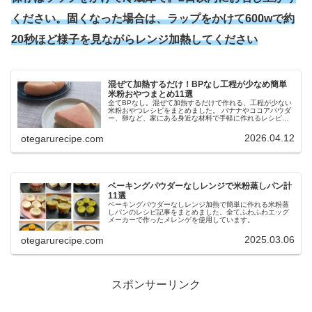
ください。固くなった場合は、ラップをかけて600wで約
20秒ほど様子を見ながらレンジ加熱してください
混ぜて加熱するだけ！BPなし工程が少なめ簡単
米粉おやつまとめ11選
全てBPなし。混ぜて加熱するだけで作れる、工程が少ない
米粉おやつレシピをまとめました。 バナナやココアパウダ
ー、卵など、家にある身近な材料で手軽に作れるレシピで
す。 下準備のほとんどなく、初心者の方でも作りやすく、
思い立ったらすぐ作れます
2026.04.12
otegarurecipe.com
ベーキングパウダーなしレンジで米粉蒸しパン計
11選
ベーキングパウダーなしレンジ加熱で簡単に作れる米粉蒸
しパンのレシピ記事をまとめました。全てふわふわエッグ
メーカーで作ったメレンゲを使用しています。
2025.03.06
otegarurecipe.com
スポンサーリンク