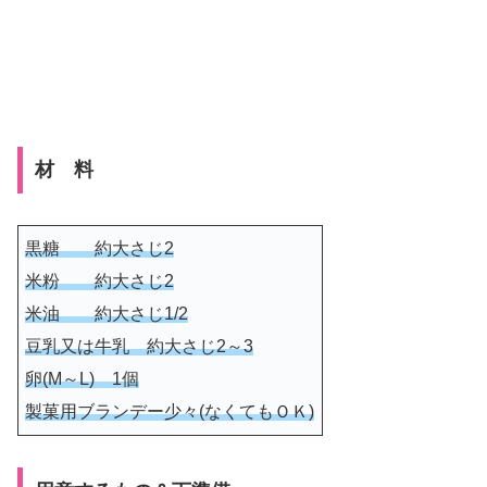
材 料
黒糖 約大さじ2
米粉 約大さじ2
米油 約大さじ1/2
豆乳又は牛乳 約大さじ2～3
卵(M～L) 1個
製菓用ブランデー
少々
(なくてもＯＫ)