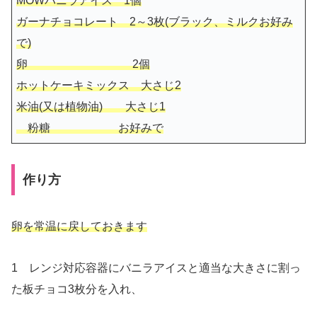
MOWバニラアイス 1個
ガーナチョコレート 2～3枚(ブラック、ミルクお好み
で)
卵 2個
ホットケーキミックス 大さじ2
米油(又は植物油) 大さじ1
粉糖 お好みで
作り方
卵を常温に戻しておきます
1 レンジ対応容器にバニラアイスと適当な大きさに割っ
た板チョコ3枚分を入れ、