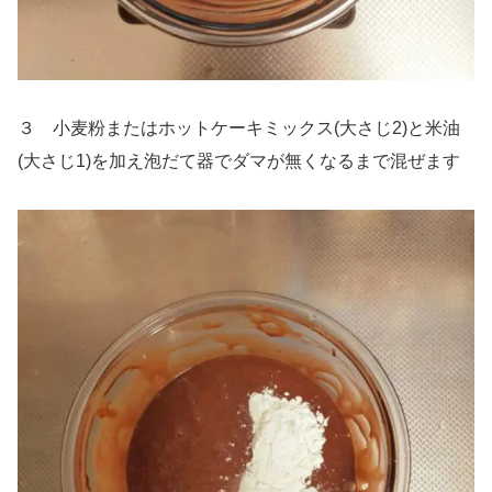
３ 小麦粉またはホットケーキミックス(大さじ2)と米油
(大さじ1)を加え泡だて器でダマが無くなるまで混ぜます